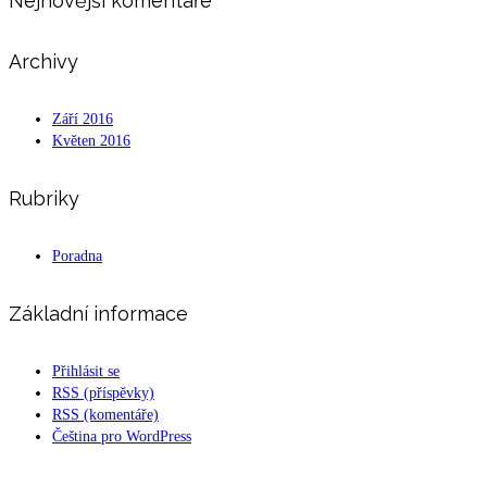
Nejnovější komentáře
Archivy
Září 2016
Květen 2016
Rubriky
Poradna
Základní informace
Přihlásit se
RSS
(příspěvky)
RSS
(komentáře)
Čeština pro WordPress