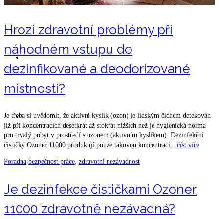
Hrozí zdravotní problémy při
náhodném vstupu do
Produkty
dezinfikované a deodorizované
místnosti?
Kontakty
Je třeba si uvědomit, že aktivní kyslík (ozon) je lidským čichem detekován
již při koncentracích desetkrát až stokrát nižších než je hygienická norma
pro trvalý pobyt v prostředí s ozonem (aktivním kyslíkem). Dezinfekční
čističky Ozoner 11000 produkují pouze takovou koncentraci
…číst více
Poradna
bezpečnost práce
,
zdravotní nezávadnost
Je dezinfekce čističkami Ozoner
11000 zdravotně nezávadná?