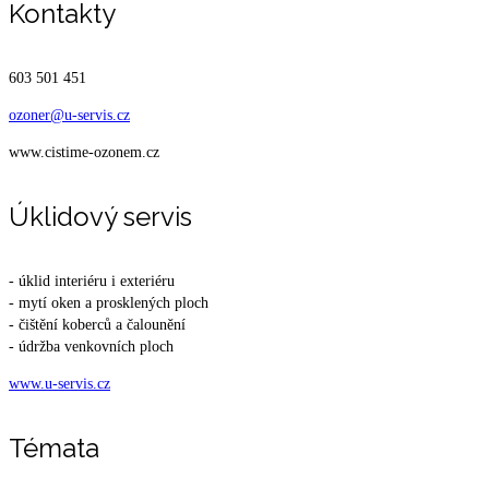
Kontakty
603 501 451
ozoner@u-servis.cz
www.cistime-ozonem.cz
Úklidový servis
- úklid interiéru i exteriéru
- mytí oken a prosklených ploch
- čištění koberců a čalounění
- údržba venkovních ploch
www.u-servis.cz
Témata