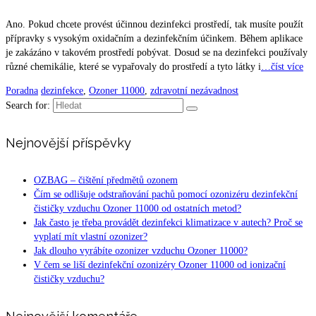
Ano. Pokud chcete provést účinnou dezinfekci prostředí, tak musíte použít
přípravky s vysokým oxidačním a dezinfekčním účinkem. Během aplikace
je zakázáno v takovém prostředí pobývat. Dosud se na dezinfekci používaly
různé chemikálie, které se vypařovaly do prostředí a tyto látky i
…číst více
Poradna
dezinfekce
,
Ozoner 11000
,
zdravotní nezávadnost
Search for:
Nejnovější příspěvky
OZBAG – čištění předmětů ozonem
Čím se odlišuje odstraňování pachů pomocí ozonizéru dezinfekční
čističky vzduchu Ozoner 11000 od ostatních metod?
Jak často je třeba provádět dezinfekci klimatizace v autech? Proč se
vyplatí mít vlastní ozonizer?
Jak dlouho vyrábíte ozonizer vzduchu Ozoner 11000?
V čem se liší dezinfekční ozonizéry Ozoner 11000 od ionizační
čističky vzduchu?