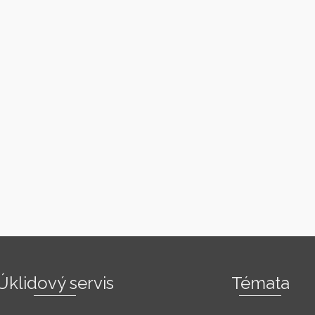
Úklidový servis
Témata