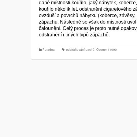
dané místnosti kouřilo, jaký nábytek, koberce
kouřilo několik let, odstranění cigaretového z
ovzduší a povrchů nábytku (koberce, závěsy, 
zápachu. Následně se však do místnosti uvol
čalounění. Celý proces je proto nutné opakovat
odstranění i jiných typů zápachů.
Poradna
odstraňování pachů
,
Ozoner 11000