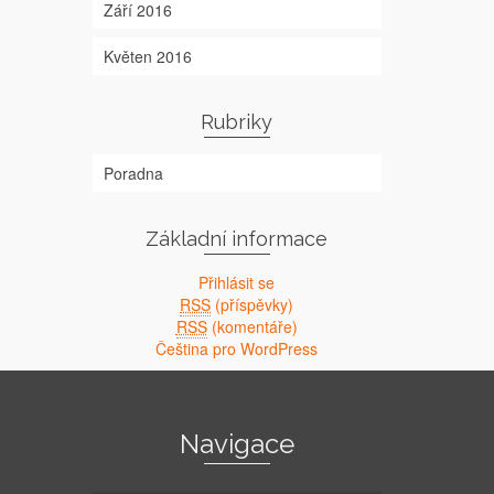
Září 2016
Květen 2016
Rubriky
Poradna
Základní informace
Přihlásit se
RSS
(příspěvky)
RSS
(komentáře)
Čeština pro WordPress
Navigace