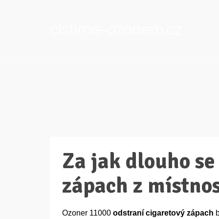
cistime-ozonem.cz
Za jak dlouho se
zápach z místnos
Ozoner 11000
odstraní cigaretový zápach
b