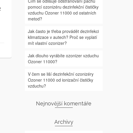
Čím se odlišuje odstraňování pachů
pomocí ozonizéru dezinfekční čističky
z
vzduchu Ozoner 11000 od ostatních
metod?
Jak často je třeba provádět dezinfekci
klimatizace v autech? Proč se vyplatí
mít vlastní ozonizer?
Jak dlouho vyrábíte ozonizer vzduchu
Ozoner 11000?
V čem se liší dezinfekční ozonizéry
Ozoner 11000 od ionizační čističky
vzduchu?
Nejnovější komentáře
Archivy