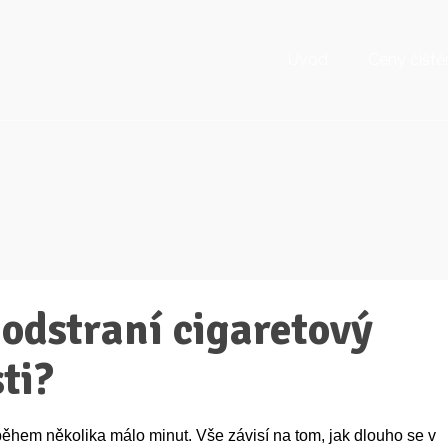
Úvod
Ceny čiště
 odstraní cigaretový
ti?
ěhem několika málo minut. Vše závisí na tom, jak dlouho se v